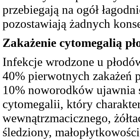
przebiegają na ogół łagodn
pozostawiają żadnych kons
Zakażenie cytomegalią pł
Infekcje wrodzone u płodó
40% pierwotnych zakażeń p
10% noworodków ujawnia s
cytomegalii, który charakte
wewnątrzmacicznego, żółta
śledziony, małopłytkowości