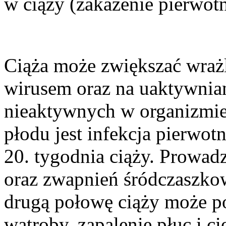
w ciąży (zakażenie pierwotn
Ciąża może zwiększać wrażl
wirusem oraz na uaktywnian
nieaktywnych w organizmie.
płodu jest infekcja pierwotn
20. tygodnia ciąży. Prowa
oraz zwapnień śródczaszkow
drugą połowę ciąży może p
wątroby, zapalenie płuc i c