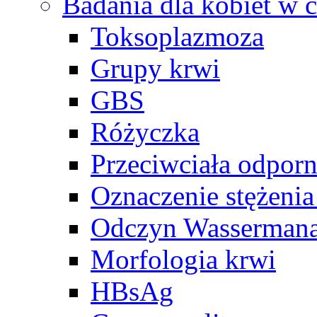
Badania dla kobiet w c
Toksoplazmoza
Grupy krwi
GBS
Różyczka
Przeciwciała odpor
Oznaczenie stężeni
Odczyn Wasserman
Morfologia krwi
HBsAg