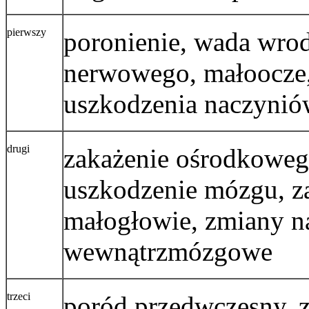
pierwszy
poronienie, wada wro
nerwowego, małoocze,
uszkodzenia naczynió
drugi
zakażenie ośrodkowe
uszkodzenie mózgu, z
małogłowie, zmiany na
wewnątrzmózgowe
trzeci
poród przedwczesny, z