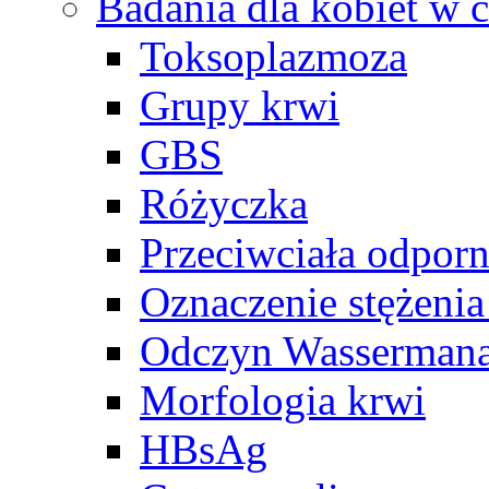
Badania dla kobiet w c
Toksoplazmoza
Grupy krwi
GBS
Różyczka
Przeciwciała odpor
Oznaczenie stężeni
Odczyn Wasserman
Morfologia krwi
HBsAg