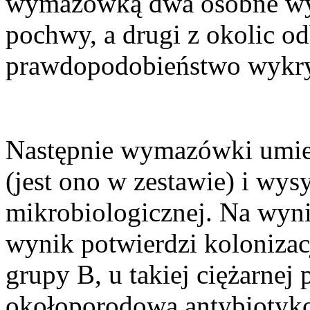
wymazówką dwa osobne wym
pochwy, a drugi z okolic o
prawdopodobieństwo wykry
Następnie wymazówki umies
(jest ono w zestawie) i wys
mikrobiologicznej. Na wynik
wynik potwierdzi koloniza
grupy B, u takiej ciężarne
okołoporodowa antybiotyko