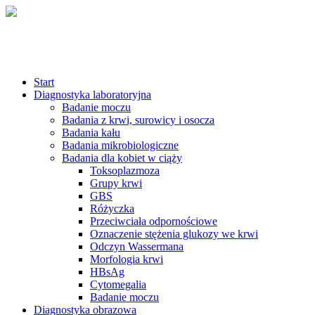
Start
Diagnostyka laboratoryjna
Badanie moczu
Badania z krwi, surowicy i osocza
Badania kału
Badania mikrobiologiczne
Badania dla kobiet w ciąży
Toksoplazmoza
Grupy krwi
GBS
Różyczka
Przeciwciała odpornościowe
Oznaczenie stężenia glukozy we krwi
Odczyn Wassermana
Morfologia krwi
HBsAg
Cytomegalia
Badanie moczu
Diagnostyka obrazowa