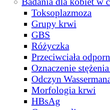
Badania dla kobiet w c
Toksoplazmoza
Grupy krwi
GBS
Różyczka
Przeciwciała odpor
Oznaczenie stężeni
Odczyn Wasserman
Morfologia krwi
HBsAg