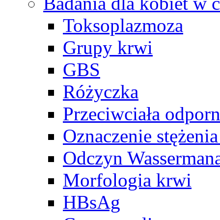
Badania dla kobiet w c
Toksoplazmoza
Grupy krwi
GBS
Różyczka
Przeciwciała odpor
Oznaczenie stężeni
Odczyn Wasserman
Morfologia krwi
HBsAg