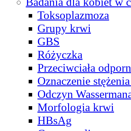
Badania dla kobiet w c
Toksoplazmoza
Grupy krwi
GBS
Różyczka
Przeciwciała odpor
Oznaczenie stężeni
Odczyn Wasserman
Morfologia krwi
HBsAg