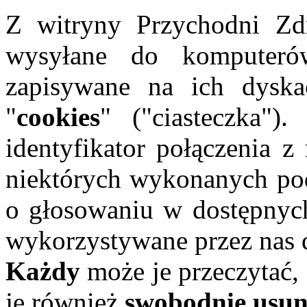
Z witryny Przychodni 
wysyłane do komputeró
zapisywane na ich dyska
"
cookies
" ("ciasteczka")
identyfikator połączenia z
niektórych wykonanych pod
o głosowaniu w dostępnych 
wykorzystywane przez nas 
Każdy
może je przeczytać,
je również
swobodnie usu