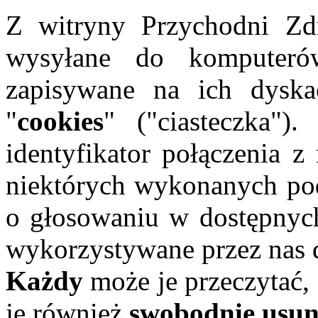
Z witryny Przychodni 
wysyłane do komputeró
zapisywane na ich dyska
"
cookies
" ("ciasteczka")
identyfikator połączenia z
niektórych wykonanych pod
o głosowaniu w dostępnych 
wykorzystywane przez nas 
Każdy
może je przeczytać,
je również
swobodnie usu