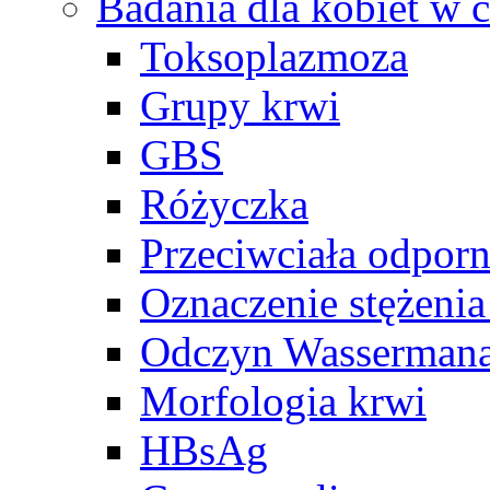
Badania dla kobiet w c
Toksoplazmoza
Grupy krwi
GBS
Różyczka
Przeciwciała odpor
Oznaczenie stężeni
Odczyn Wasserman
Morfologia krwi
HBsAg