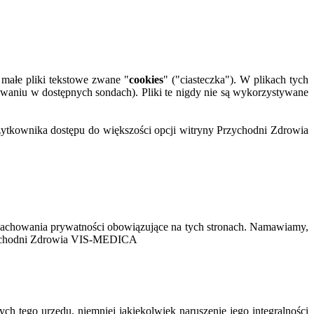
ałe pliki tekstowe zwane "
cookies
" ("ciasteczka"). W plikach tych
sowaniu w dostępnych sondach). Pliki te nigdy nie są wykorzystywane
użytkownika dostępu do większości opcji witryny Przychodni Zdrowia
chowania prywatności obowiązujące na tych stronach. Namawiamy,
 Przychodni Zdrowia VIS-MEDICA
h tego urzędu, niemniej jakiekolwiek naruszenie jego integralności