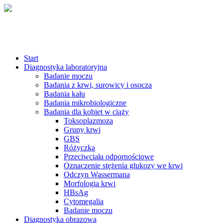
Start
Diagnostyka laboratoryjna
Badanie moczu
Badania z krwi, surowicy i osocza
Badania kału
Badania mikrobiologiczne
Badania dla kobiet w ciąży
Toksoplazmoza
Grupy krwi
GBS
Różyczka
Przeciwciała odpornościowe
Oznaczenie stężenia glukozy we krwi
Odczyn Wassermana
Morfologia krwi
HBsAg
Cytomegalia
Badanie moczu
Diagnostyka obrazowa