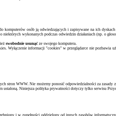
komputerów osób ją odwiedzających i zapisywane na ich dyskach m
cje o niektórych wykonanych podczas odwiedzin działaniach (np. o gło
nież
swobodnie usunąć
ze swojego komputera.
kies. Wyłączenie informacji "cookies" w przeglądarce nie pozbawia 
ych stron WWW. Nie możemy ponosić odpowiedzialności za zasady za
i tam ustaloną. Niniejsza polityka prywatności dotyczy tylko serwisu
rębniony i w zupełności oddzielony od innych zasobów informatycznyc