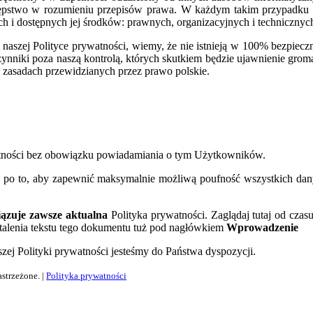
estępstwo w rozumieniu przepisów prawa. W każdym takim przypad
h i dostępnych jej środków: prawnych, organizacyjnych i technicznych
w naszej Polityce prywatności, wiemy, że nie istnieją w 100% bezpie
ynniki poza naszą kontrolą, których skutkiem będzie ujawnienie groma
a zasadach przewidzianych przez prawo polskie.
tności bez obowiązku powiadamiania o tym Użytkowników.
ko po to, aby zapewnić maksymalnie możliwą poufność wszystkich d
ązuje zawsze aktualna
Polityka prywatności. Zaglądaj tutaj od czas
stalenia tekstu tego dokumentu tuż pod nagłówkiem
Wprowadzenie
zej Polityki prywatności jesteśmy do Państwa dyspozycji.
strzeżone. |
Polityka prywatności