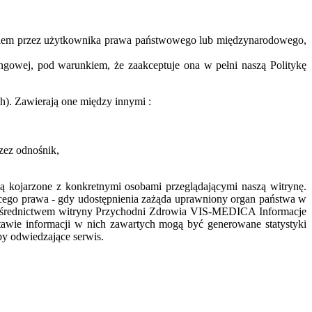
eniem przez użytkownika prawa państwowego lub międzynarodowego,
ngowej, pod warunkiem, że zaakceptuje ona w pełni naszą Politykę
h). Zawierają one między innymi :
zez odnośnik,
są kojarzone z konkretnymi osobami przeglądającymi naszą witrynę.
cego prawa - gdy udostępnienia zażąda uprawniony organ państwa w
pośrednictwem witryny Przychodni Zdrowia VIS-MEDICA Informacje
wie informacji w nich zawartych mogą być generowane statystyki
by odwiedzające serwis.