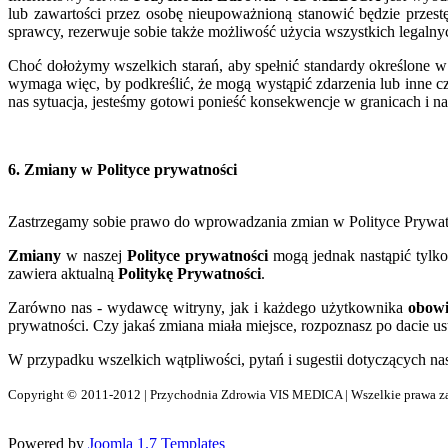
lub zawartości przez osobę nieupoważnioną stanowić będzie prz
sprawcy, rezerwuje sobie także możliwość użycia wszystkich legalnyc
Choć dołożymy wszelkich starań, aby spełnić standardy określone 
wymaga więc, by podkreślić, że mogą wystąpić zdarzenia lub inne cz
nas sytuacja, jesteśmy gotowi ponieść konsekwencje w granicach i n
6. Zmiany w Polityce prywatności
Zastrzegamy sobie prawo do wprowadzania zmian w Polityce Prywa
Zmiany
w naszej
Polityce prywatności
mogą jednak nastąpić tyl
zawiera aktualną
Politykę Prywatności
.
Zarówno nas - wydawcę witryny, jak i każdego użytkownika
obowi
prywatności. Czy jakaś zmiana miała miejsce, rozpoznasz po dacie u
W przypadku wszelkich wątpliwości, pytań i sugestii dotyczących nas
Copyright
©
2011-2012 | Przychodnia Zdrowia VIS MEDICA | Wszelkie prawa za
Powered by
Joomla 1.7 Templates