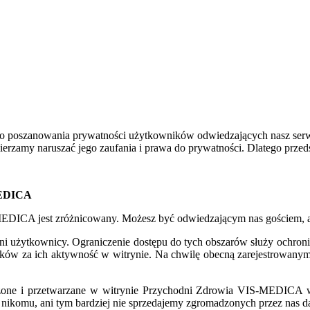
oszanowania prywatności użytkowników odwiedzających nasz serwis 
mierzamy naruszać jego zaufania i prawa do prywatności. Dlatego prz
MEDICA
MEDICA jest zróżnicowany. Możesz być odwiedzającym nas gościem, 
rowani użytkownicy. Ograniczenie dostępu do tych obszarów służy ochro
ików za ich aktywność w witrynie. Na chwilę obecną zarejestrowany
zone i przetwarzane w witrynie Przychodni Zdrowia VIS-MEDICA wył
 nikomu, ani tym bardziej nie sprzedajemy zgromadzonych przez nas 