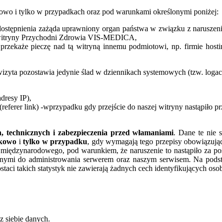
kowo i tylko w przypadkach oraz pod warunkami określonymi poniżej:
udostępnienia zażąda uprawniony organ państwa w związku z narusz
m witryny Przychodni Zdrowia VIS-MEDICA,
zekaże pieczę nad tą witryną innemu podmiotowi, np. firmie hosti
izyta pozostawia jedynie ślad w dziennikach systemowych (tzw. logac
dresy IP),
eferer link) -wprzypadku gdy przejście do naszej witryny nastąpiło pr
h, technicznych i zabezpieczenia przed włamaniami
. Dane te nie 
tkowo
i
tylko w przypadku
, gdy wymagają tego przepisy obowiązują
 międzynarodowego, pod warunkiem, że naruszenie to nastąpiło za 
nymi do administrowania serwerem oraz naszym serwisem. Na podsta
ci takich statystyk nie zawierają żadnych cech identyfikujących oso
 siebie danych.