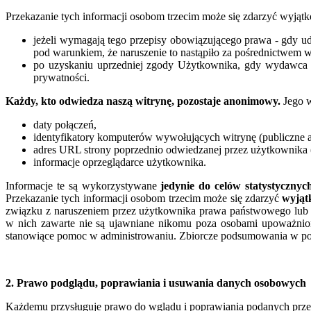
Przekazanie tych informacji osobom trzecim może się zdarzyć wyjąt
jeżeli wymagają tego przepisy obowiązującego prawa - gdy 
pod warunkiem, że naruszenie to nastąpiło za pośrednictwe
po uzyskaniu uprzedniej zgody Użytkownika, gdy wydawca pr
prywatności.
Każdy, kto odwiedza naszą witrynę, pozostaje anonimowy.
Jego w
daty połączeń,
identyfikatory komputerów wywołujących witrynę (publiczne a
adres URL strony poprzednio odwiedzanej przez użytkownika (r
informacje oprzeglądarce użytkownika.
Informacje te są wykorzystywane
jedynie do celów statystycznyc
Przekazanie tych informacji osobom trzecim może się zdarzyć
wyją
związku z naruszeniem przez użytkownika prawa państwowego lub
w nich zawarte nie są ujawniane nikomu poza osobami upoważnio
stanowiące pomoc w administrowaniu. Zbiorcze podsumowania w posta
2. Prawo podglądu, poprawiania i usuwania danych osobowych
Każdemu przysługuje prawo do wglądu i poprawiania podanych przez