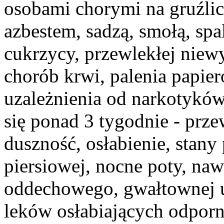
osobami chorymi na gruźlicę
azbestem, sadzą, smołą, s
cukrzycy, przewlekłej niewy
chorób krwi, palenia papie
uzależnienia od narkotyków
się ponad 3 tygodnie - prze
duszność, osłabienie, stan
piersiowej, nocne poty, naw
oddechowego, gwałtownej u
leków osłabiających odporn