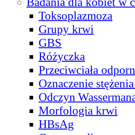
Badania dla kobiet w c
Toksoplazmoza
Grupy krwi
GBS
Różyczka
Przeciwciała odpor
Oznaczenie stężeni
Odczyn Wasserman
Morfologia krwi
HBsAg