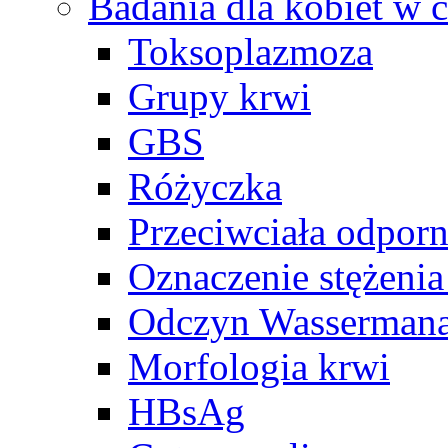
Badania dla kobiet w c
Toksoplazmoza
Grupy krwi
GBS
Różyczka
Przeciwciała odpor
Oznaczenie stężeni
Odczyn Wasserman
Morfologia krwi
HBsAg